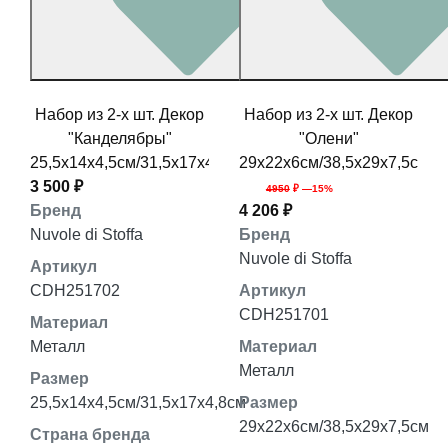
Набор из 2-х шт. Декор
Набор из 2-х шт. Декор
"Канделябры"
"Олени"
25,5x14x4,5см/31,5x17x4,8см
29x22x6см/38,5x29x7,5см
3 500 ₽
4950
₽ —15%
Бренд
4 206 ₽
Nuvole di Stoffa
Бренд
Nuvole di Stoffa
Артикул
CDH251702
Артикул
CDH251701
Материал
Металл
Материал
Металл
Размер
25,5x14x4,5см/31,5x17x4,8см
Размер
29x22x6см/38,5x29x7,5см
Страна бренда