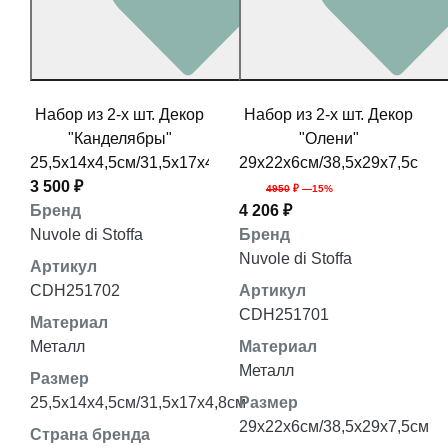
Набор из 2-х шт. Декор
Набор из 2-х шт. Декор
"Канделябры"
"Олени"
25,5x14x4,5см/31,5x17x4,8см
29x22x6см/38,5x29x7,5см
3 500 ₽
4950
₽ —15%
Бренд
4 206 ₽
Nuvole di Stoffa
Бренд
Nuvole di Stoffa
Артикул
CDH251702
Артикул
CDH251701
Материал
Металл
Материал
Металл
Размер
25,5x14x4,5см/31,5x17x4,8см
Размер
29x22x6см/38,5x29x7,5см
Страна бренда