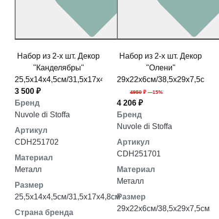
Набор из 2-х шт. Декор
Набор из 2-х шт. Декор
"Канделябры"
"Олени"
25,5x14x4,5см/31,5x17x4,8см
29x22x6см/38,5x29x7,5см
3 500 ₽
4950
₽ —15%
Бренд
4 206 ₽
Nuvole di Stoffa
Бренд
Nuvole di Stoffa
Артикул
CDH251702
Артикул
CDH251701
Материал
Металл
Материал
Металл
Размер
25,5x14x4,5см/31,5x17x4,8см
Размер
29x22x6см/38,5x29x7,5см
Страна бренда