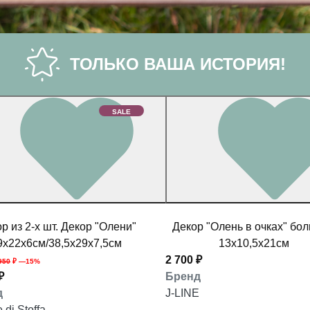
ТОЛЬКО ВАША ИСТОРИЯ!
SALE
р из 2-х шт. Декор "Олени"
Декор "Олень в очках" бо
9x22x6см/38,5x29x7,5см
13x10,5x21см
2 700 ₽
950
₽ —15%
₽
Бренд
д
J-LINE
 di Stoffa