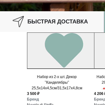
БЫСТРАЯ ДОСТАВКА
Набор из 2-х шт. Декор
Набо
"Канделябры"
2
25,5x14x4,5см/31,5x17x4,8см
4
3 500 ₽
4 206 
Бренд
Брен
Nuvole di Stoffa
Nuvole