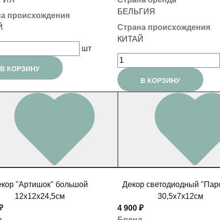
БЕЛЬГИЯ
а происхождения
Й
Страна происхождения
КИТАЙ
шт
В КОРЗИНУ
В КОРЗИНУ
кор "Артишок" большой
Декор светодиодный "Пар
12x12x24,5см
30,5x7x12см
₽
4 900 ₽
д
Бренд