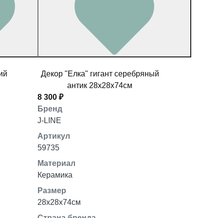
ий
Декор "Елка" гигант серебряный
антик 28x28x74см
8 300 ₽
Бренд
J-LINE
Артикул
59735
Материал
Керамика
Размер
28x28x74см
Страна бренда