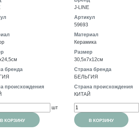
E
J-LINE
кул
Артикул
59693
риал
Материал
ор
Керамика
ер
Размер
x24,5см
30,5x7x12см
а бренда
Страна бренда
ГИЯ
БЕЛЬГИЯ
а происхождения
Страна происхождения
Й
КИТАЙ
шт
В КОРЗИНУ
В КОРЗИНУ