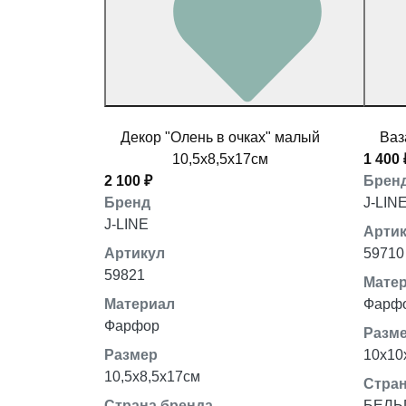
Декор "Олень в очках" малый
Ваз
10,5x8,5x17см
1 400 
2 100 ₽
Брен
Бренд
J-LIN
J-LINE
Арти
Артикул
59710
59821
Мате
Материал
Фарф
Фарфор
Разм
Размер
10x10
10,5x8,5x17см
Стран
Страна бренда
БЕЛЬ