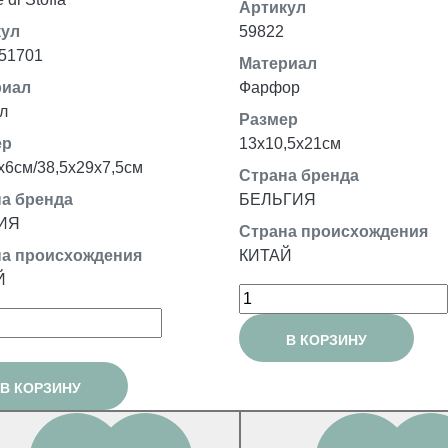
Артикул
кул
59822
51701
Материал
риал
Фарфор
л
Размер
ер
13x10,5x21см
x6см/38,5x29x7,5см
Страна бренда
а бренда
БЕЛЬГИЯ
ИЯ
Страна происхождения
а происхождения
КИТАЙ
Й
В КОРЗИНУ
В КОРЗИНУ