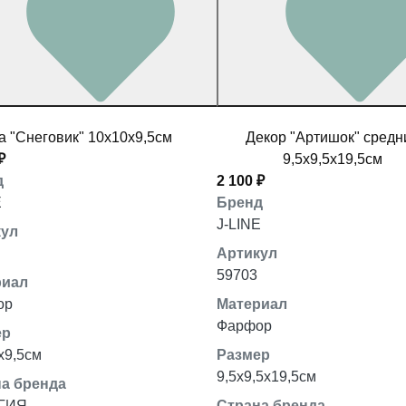
а "Снеговик" 10x10x9,5см
Декор "Артишок" средн
₽
9,5x9,5x19,5см
д
2 100 ₽
E
Бренд
J-LINE
кул
Артикул
59703
риал
ор
Материал
Фарфор
ер
x9,5см
Размер
9,5x9,5x19,5см
а бренда
ГИЯ
Страна бренда