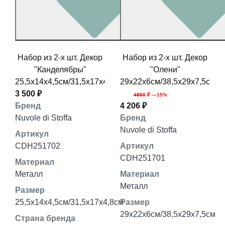
Набор из 2-х шт. Декор
Набор из 2-х шт. Декор
"Канделябры"
"Олени"
25,5x14x4,5см/31,5x17x4,8см
29x22x6см/38,5x29x7,5см
3 500 ₽
4950
₽ —15%
Бренд
4 206 ₽
Nuvole di Stoffa
Бренд
Nuvole di Stoffa
Артикул
CDH251702
Артикул
CDH251701
Материал
Металл
Материал
Металл
Размер
25,5x14x4,5см/31,5x17x4,8см
Размер
29x22x6см/38,5x29x7,5см
Страна бренда