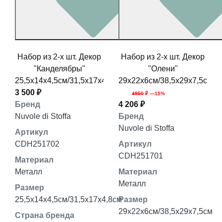
Набор из 2-х шт. Декор
Набор из 2-х шт. Декор
"Канделябры"
"Олени"
25,5x14x4,5см/31,5x17x4,8см
29x22x6см/38,5x29x7,5см
3 500 ₽
4950
₽ —15%
Бренд
4 206 ₽
Nuvole di Stoffa
Бренд
Nuvole di Stoffa
Артикул
CDH251702
Артикул
CDH251701
Материал
Металл
Материал
Металл
Размер
25,5x14x4,5см/31,5x17x4,8см
Размер
29x22x6см/38,5x29x7,5см
Страна бренда