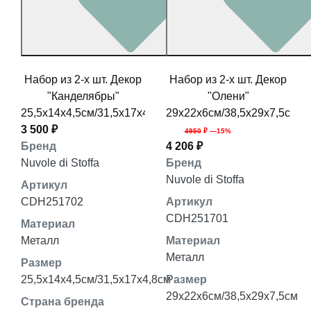
Набор из 2-х шт. Декор
Набор из 2-х шт. Декор
"Канделябры"
"Олени"
25,5x14x4,5см/31,5x17x4,8см
29x22x6см/38,5x29x7,5см
3 500 ₽
4950
₽ —15%
Бренд
4 206 ₽
Nuvole di Stoffa
Бренд
Nuvole di Stoffa
Артикул
CDH251702
Артикул
CDH251701
Материал
Металл
Материал
Металл
Размер
25,5x14x4,5см/31,5x17x4,8см
Размер
29x22x6см/38,5x29x7,5см
Страна бренда